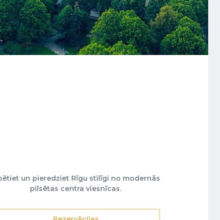
pētiet un pieredziet Rīgu stilīgi no modernās
pilsētas centra viesnīcas.
Rezervācijas