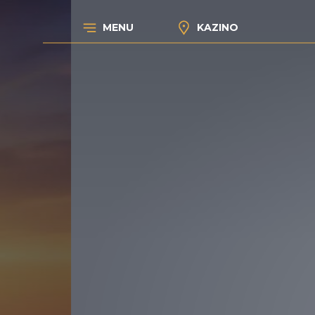
MENU
KAZINO