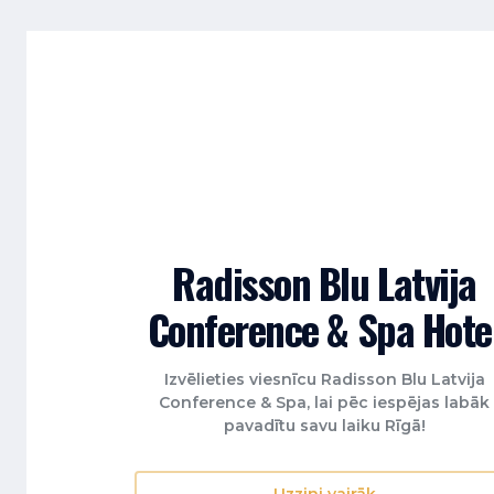
Radisson Blu Latvija
Conference & Spa Hote
Izvēlieties viesnīcu Radisson Blu Latvija
Conference & Spa, lai pēc iespējas labāk
pavadītu savu laiku Rīgā!
Uzzini vairāk