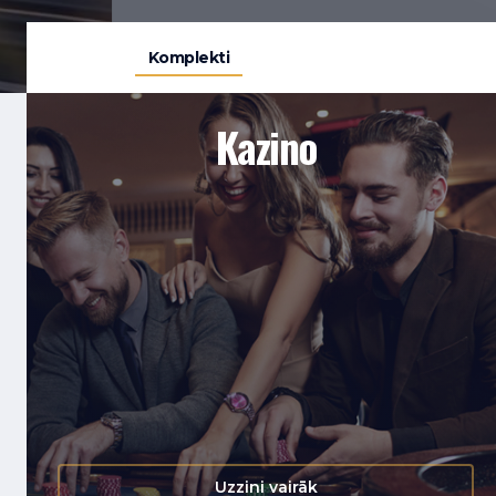
Komplekti
Kazino
Uzzini vairāk