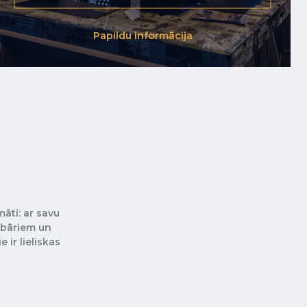
Papildu informācija
āti: ar savu
 bāriem un
ir lieliskas