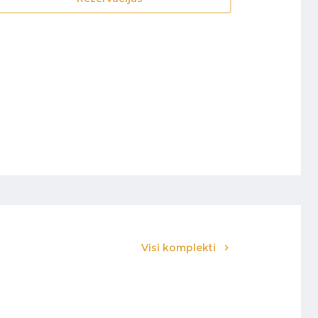
Visi komplekti