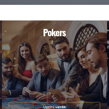
Pokers
Uzzini vairāk