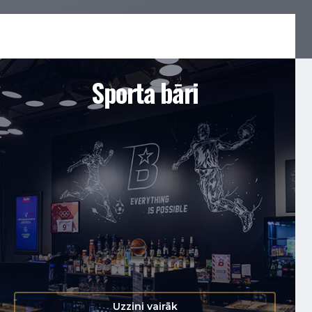
Sporta bāri
Uzzini vairāk