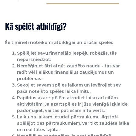
Kā spēlēt atbildīgi?
Šeit minēti noteikumi atbildīgai un drošai spēlei:
Spēlējiet savu finansiālo iespēju robežās, tās
nepārsniedzot.
Nemēģiniet ātri atgūt zaudēto naudu - tas var
radīt vēl lielākus finansiālus zaudējumus un
problēmas.
Sekojiet savam spēles laikam un ievērojiet sev
paša noteikto spēles laika limitu.
Papildus azartspēlēm atrodiet laiku arī citām
aktivitātēm. Ja azartspēles ir jūsu vienīgā izklaide,
padomājiet, vai tas patiešām ir tā vērts.
Laiku pa laikam ieturiet pārtraukumu. Ilgstoši
spēlējot bez pārtraukumiem, var tikt zaudēta laika
un realitātes izjūta.