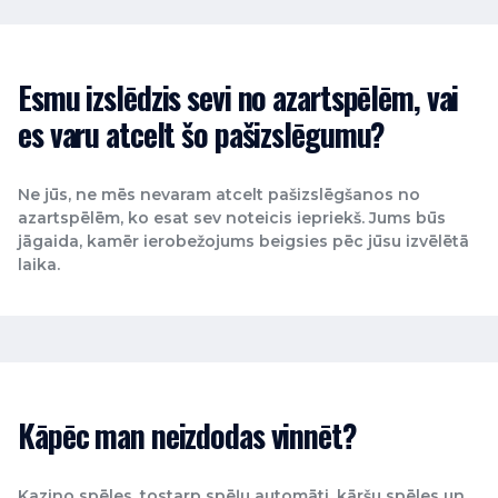
Esmu izslēdzis sevi no azartspēlēm, vai
es varu atcelt šo pašizslēgumu?
Ne jūs, ne mēs nevaram atcelt pašizslēgšanos no
azartspēlēm, ko esat sev noteicis iepriekš. Jums būs
jāgaida, kamēr ierobežojums beigsies pēc jūsu izvēlētā
laika.
Kāpēc man neizdodas vinnēt?
Kazino spēles, tostarp spēļu automāti, kāršu spēles un