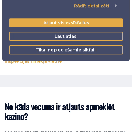
Vai laimesta gadījumā jūs izjūtat vēlmi turpināt
Rādīt detalizēti
spēlēt, lai vinnētu vēl vairāk?
Vai jums ir parādi azartspēļu dēļ?
Vai esat kādreiz spēlējis, lai vinnētu naudu parādu
Atļaut visus sīkfailus
nomaksai?
Ļaut atlasi
Ja testa rezultāti Jums rada bažas, iesakām apmeklēt
mūsu atbildīgas spēles lapu
šeit
un apsvērt iespēju
ieturēt pārtraukumu no azartspēlēm. Plašāku
Tikai nepieciešamie sīkfaili
informāciju var atrast
Izložu un azartspēļu uzraudzības
inspekcijas tīmekļa vietnē
.
No kāda vecuma ir atļauts apmeklēt
kazino?