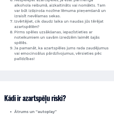
Nespēlējiet azartspēles, ja esat pārmērīgā
alkohola reibumā, aizkaitināts vai nomākts. Tam
var būt izšķiroša nozīme lēmuma pieņemšanā un
izraisīt nevēlamas sekas.
Izvērtējiet, cik daudz laika un naudas jūs tērējat
azartspēlēm?
Pirms spēles uzsākšanas, iepazīstieties ar
noteikumiem un savām izredzēm laimēt šajās
spēlēs.
Ja pamanāt, ka azartspēles jums rada zaudējumus
vai emocinoālus pārdzīvojumus, vērsieties pēc
palīdzības!
Kādi ir azartspēļu riski?
Ātrums un “autoplay”