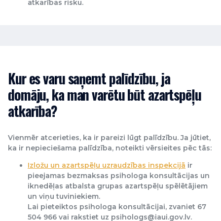
atkarības risku.
Kur es varu saņemt palīdzību, ja
domāju, ka man varētu būt azartspēļu
atkarība?
Vienmēr atcerieties, ka ir pareizi lūgt palīdzību. Ja jūtiet,
ka ir nepieciešama palīdzība, noteikti vērsieites pēc tās:
Izložu un azartspēļu uzraudzības inspekcijā
ir
pieejamas bezmaksas psihologa konsultācijas un
iknedēļas atbalsta grupas azartspēļu spēlētājiem
un viņu tuviniekiem.
Lai pieteiktos psihologa konsultācijai, zvaniet 67
504 966 vai rakstiet uz psihologs@iaui.gov.lv.