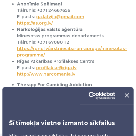
Anonīmie Spēlmaņi
Tālrunis: +371 24667656
E-pasts:
ga.latvija@gmail.com
https://as.org.lv/
Narkoloģijas valsts aģentūra
Minesotas programmas departaments
Tālrunis: +371 67080112
https://rpnc.lv/arstnieciba-un-aprupe/minesotas-
programma/
Rīgas Atkarības Profilakses Centrs
E-pasts:
profilakse@riga.lv
http://www.narcomania.lv
Therapy For Gambling Addiction
https://www.gamblingtherapy.org/lv/
Šī tīmekļa vietne izmanto sīkfailus
Mēs izmantojam sīkfailus, lai personalizētu