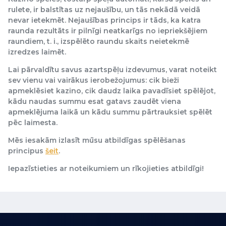
rulete, ir balstītas uz nejaušību, un tās nekādā veidā
nevar ietekmēt. Nejaušības princips ir tāds, ka katra
raunda rezultāts ir pilnīgi neatkarīgs no iepriekšējiem
raundiem, t. i., izspēlēto raundu skaits neietekmē
izredzes laimēt.
Lai pārvaldītu savus azartspēļu izdevumus, varat noteikt
sev vienu vai vairākus ierobežojumus: cik bieži
apmeklēsiet kazino, cik daudz laika pavadīsiet spēlējot,
kādu naudas summu esat gatavs zaudēt viena
apmeklējuma laikā un kādu summu pārtrauksiet spēlēt
pēc laimesta.
Mēs iesakām izlasīt mūsu atbildīgas spēlēšanas
principus
šeit
.
Iepazīstieties ar noteikumiem un rīkojieties atbildīgi!