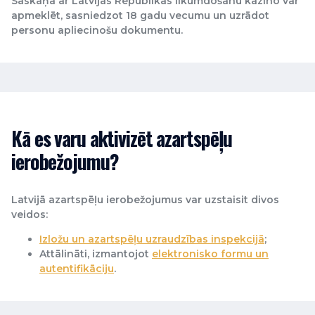
Saskaņā ar Latvijas Republikas likumdošanu kazino var
apmeklēt, sasniedzot 18 gadu vecumu un uzrādot
personu apliecinošu dokumentu.
Kā es varu aktivizēt azartspēļu
ierobežojumu?
Latvijā azartspēļu ierobežojumus var uzstaisit divos
veidos:
Izložu un azartspēļu uzraudzības inspekcijā
;
Attālināti, izmantojot
elektronisko formu un
autentifikāciju
.