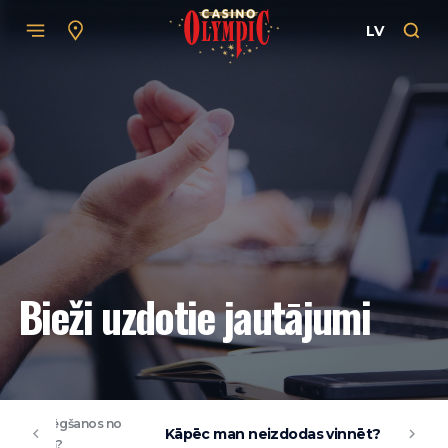
LV
Bieži uzdotie jautājumi
lt pašizslēgšanos no
Kāpēc man neizdodas vinnēt?
rtspēlēm?