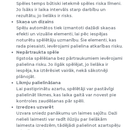
Spēles temps būtiski ietekmē spēles riska līmeni.
Jo īsāks ir laika intervāls starp darbību un
rezultātu, jo lielāks ir risks.
Skaņa un dizains
Spēļu automātos tiek izmantoti dažādi skaņas
efekti un vizuālie elementi, lai pēc iespējas
noturētu spēlētāju uzmanību. Šie elementi, kas
rada piesaisti, ievērojami palielina atkarības risku.
Nepārtraukta spēle
Ilgstoša spēlēšana bez pārtraukumiem ievērojami
palielina risku. Jo ilgāk spēlējat, jo lielāka ir
iespēja, ka iztērēsiet vairāk, nekā sākotnēji
plānojāt.
Likmju palielināšana
Lai pastiprinātu azartu, spēlētāji var pastāvīgi
palielināt likmes, kas laika gaitā var novest pie
kontroles zaudēšanas pār spēli.
Izredzes uzvarēt
Uzvara sniedz panākumu un laimes sajūtu. Daži
nelieli laimesti var radīt ilūziju par lielākām
laimesta izredzēm, tādējādi palielinot azartspēļu