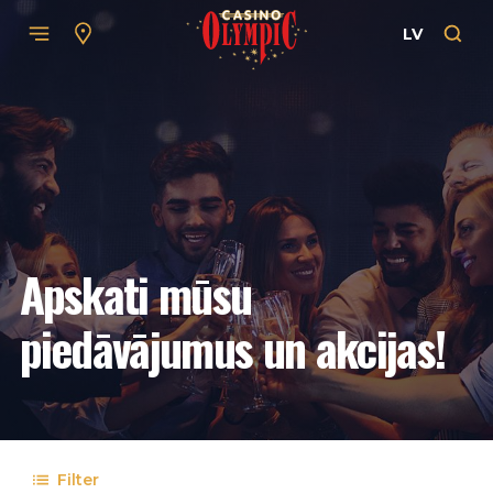
LV
Apskati mūsu
piedāvājumus un akcijas!
Filter