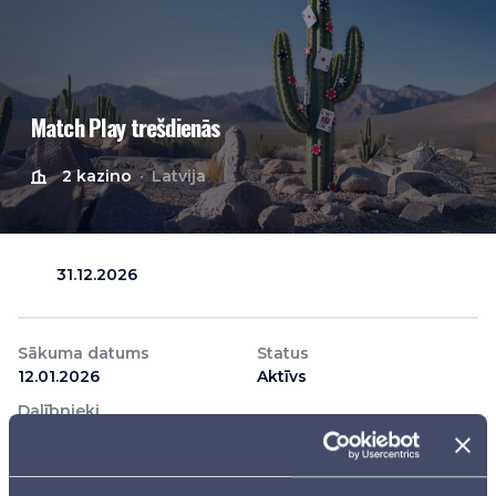
Match Play trešdienās
2 kazino
Latvija
31.12.2026
Sākuma datums
Status
12.01.2026
Aktīvs
Dalībnieki
CLUB REWARDS karšu lietotāji