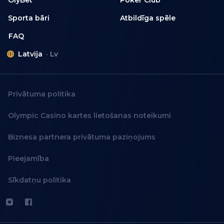
OlyBet
Poker Club
Sporta bāri
Atbildīga spēle
FAQ
Latvija
Lv
Privātuma politika
Olympic Casino kartes lietošanas noteikumi
Biznesa partnera privātuma paziņojums
Pieejamība
Sīkdatņu politika