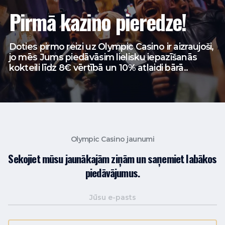
Pirmā kazino pieredze!
Doties pirmo reizi uz Olympic Casino ir aizraujoši,
jo mēs Jums piedāvāsim lielisku iepazīšanās
kokteili līdz 8€ vērtībā un 10% atlaidi bārā..
Olympic Casino jaunumi
Sekojiet mūsu jaunākajām ziņām un saņemiet labākos
piedāvājumus.