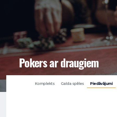
Pokers ar draugiem
Komplekts
Galda spēles
Piedāvājumi