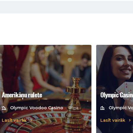
Amerikāņu rulete
Olympic Casin
Olympic Voodoo Casino
Rīga
Olympic V
Lasīt vairāk
Lasīt vairāk