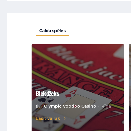
Galda spēles
Blekdžeks
Olympic Voodoo Casino
Rīga
Lasīt vairāk