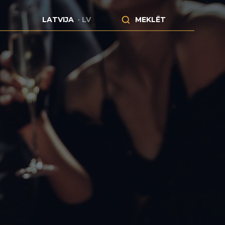
LATVIJA
LV
MEKLĒT