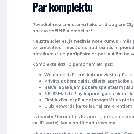
Par komplektu
Pavadiet neaizmirstamu laiku ar draugiem Oly
pokera spēlētāja emocijas!
Neuztraucieties, ja nezināt noteikumus - mēs 
to iemācīties - mēs Jums nodrošināsim pieredz
noteikumus un parūpēsimies par jaukām bal
Komplektā līdz 10 personām ietilpst:
Welcome dzēriens katram viesim pēc ie
Privāts pokera galds, dīleris, apmācība un 
Balva labākajam pokera spēlētājam jūs
5 EUR Match Play kupons galdu likmei k
Ekskluzīva iespēja nofotografēties pie 
Club Rewards karte jaunajiem klientiem
Uzmanību! Ierodoties kazino ir jāuzrāda per
vai ID karte). Ieeja no 18 gadu vecuma!
Izklaides pasākumu var rezervēt Olympic Casi