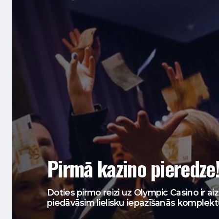
Pirmā kazino pieredze
Doties pirmo reizi uz Olympic Casino ir ai
piedāvāsim lielisku iepazīšanās komplektu