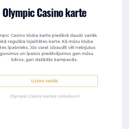
Olympic Casino karte
mpic Casino kluba karte piedāvā daudz vairāk
ekā regulāra lojalitātes karte. Kā mūsu kluba
tes īpašnieks, Jūs varat izbaudīt vēl nebijušus
eguvumus un īpašos piedāvājumus gan mūsu
bāros, gan dažādās kampaņās.
Uzzini vairāk
Olympic Casino kartes noteikumi