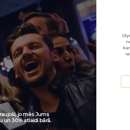
Oly
n
kar
i
!
zraujoši, jo mēs Jums
 un 30% atlaidi bārā.