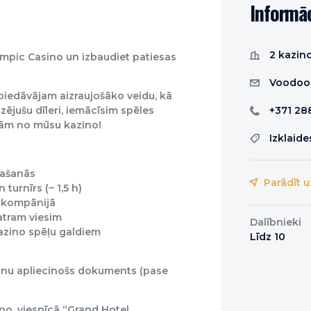
Informā
2 kazin
mpic Casino un izbaudiet patiesas
Voodoo
piedāvājam aizraujošāko veidu, kā
ējušu dīleri, iemācīsim spēles
+371 2
vām no mūsu kazino!
Izklaid
rašanās
Parādīt u
turnīrs (~ 1,5 h)
u kompānijā
atram viesim
Dalībnieki
kazino spēļu galdiem
Līdz 10
sonu apliecinošs dokuments (pase
no, viesnīcā “Grand Hotel