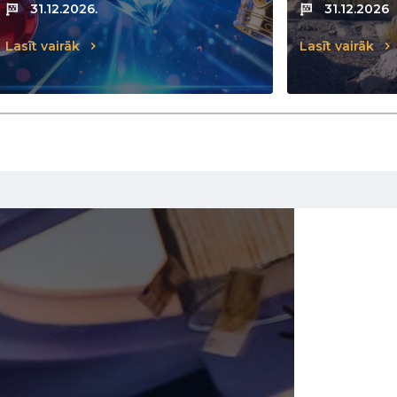
31.12.2026.
31.12.2026
Lasīt vairāk
Lasīt vairāk