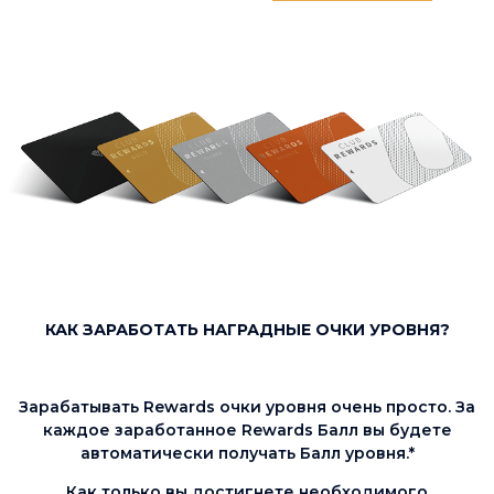
КАК ЗАРАБОТАТЬ НАГРАДНЫЕ ОЧКИ УРОВНЯ?
Зарабатывать Rewards очки уровня очень просто. За
каждое заработанное Rewards Балл вы будете
автоматически получать Балл уровня.*
Как только вы достигнете необходимого