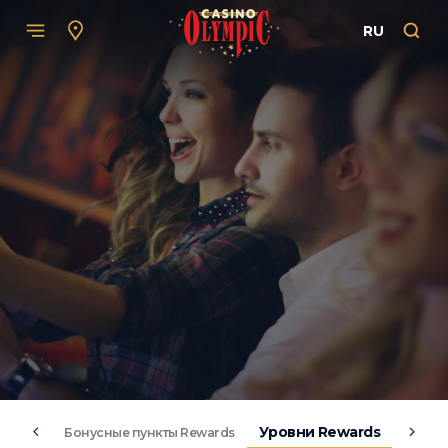
RU
Уровни Rewards
ewards
Бонусные пункты Rewards
Преим