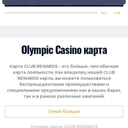
Olympic Casino карта
Карта CLUB REWARDS - это больше, чем обычная
карта лояльности. Как владелец нашей CLUB
REWARDS карты, вы можете пользоваться
беспрецедентными преимуществами и
специальными предложениями как в наших барах,
так и в рамках различных кампаний.
Узнай больше
Условия карты CLUB REWARDS