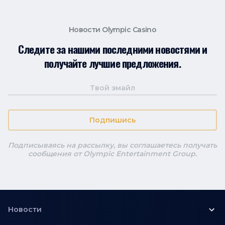
Новости Olympic Casino
Следите за нашими последними новостями и
получайте лучшие предложения.
Подпишись
Подписываясь на рассылку, вы соглашаетесь получать
сообщения от Olympic Entertainment Group.
Новости