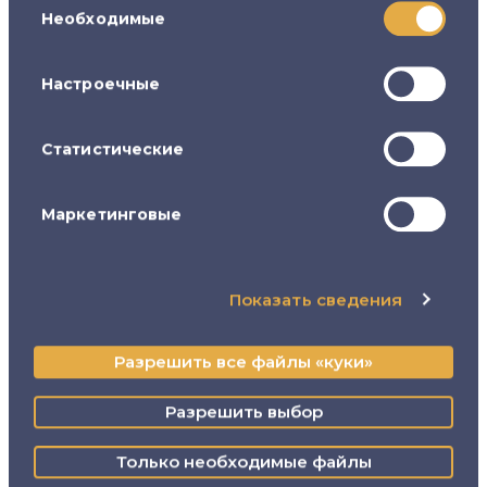
занимающимся рекламой и веб-аналитикой.
клубной карты, вы можете
Необходимые
согласия
Наши партнеры могут комбинировать эти
пользоваться беспрецедентными
сведения с предоставленной вами
преимуществами и специальными
предложениями как в наших
информацией, а также данными, которые они
Настроечные
барах, так и в рамках различных
получили при использовании вами их
кампаний.
сервисов.
Статистические
Маркетинговые
Показать сведения
Club Rewards
Разрешить все файлы «куки»
Больше информации
Разрешить выбор
Только необходимые файлы