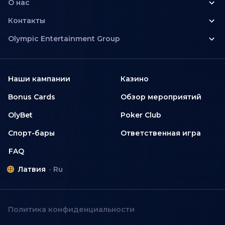
О нас
Контакты
Olympic Entertainment Group
Наши кампании
Казино
Bonus Cards
Обзор мероприятий
OlyBet
Poker Club
Спорт-бары
Ответственная игра
FAQ
Латвия
Ru
Политика конфиденциальности