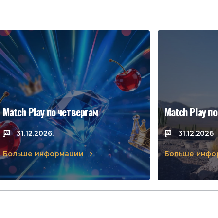
Match Play по четвергам
Match Play п
31.12.2026.
31.12.2026
Больше информации
Больше инфо