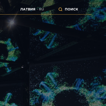
ЛАТВИЯ
RU
ПОИСК