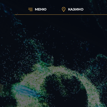
МЕНЮ
КАЗИНО