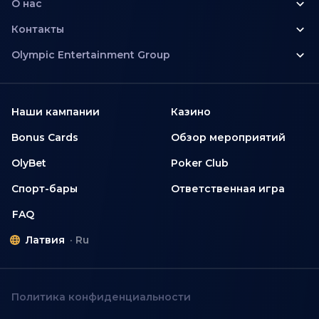
О нас
Контакты
Olympic Entertainment Group
Наши кампании
Казино
Bonus Cards
Обзор мероприятий
OlyBet
Poker Club
Спорт-бары
Ответственная игра
FAQ
Латвия
Ru
Политика конфиденциальности