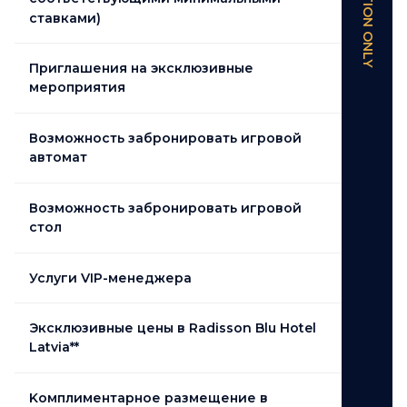
ставками)
Приглашения на эксклюзивные
мероприятия
Возможность забронировать игровой
автомат
Возможность забронировать игровой
стол
Услуги VIP-менеджера
Эксклюзивные цены в Radisson Blu Hotel
Latvia**
Kомплиментарное размещение в