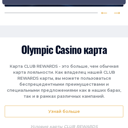
Olympic Casino карта
Карта CLUB REWARDS - это больше, чем обычная
карта лояльности. Как владелец нашей CLUB
REWARDS карты, вы можете пользоваться
беспрецедентными преимуществами и
специальными предложениями как в наших барах,
так и в рамках различных кампаний.
Узнай больше
Условия карты CLUB REWARDS