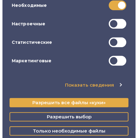
занимающимся рекламой и веб-аналитикой.
клубной карты, вы можете
Необходимые
согласия
Наши партнеры могут комбинировать эти
пользоваться беспрецедентными
сведения с предоставленной вами
преимуществами и специальными
предложениями как в наших
информацией, а также данными, которые они
Настроечные
барах, так и в рамках различных
получили при использовании вами их
кампаний.
сервисов.
Статистические
Маркетинговые
Показать сведения
Club Rewards Card
Разрешить все файлы «куки»
Больше информации
Разрешить выбор
Только необходимые файлы