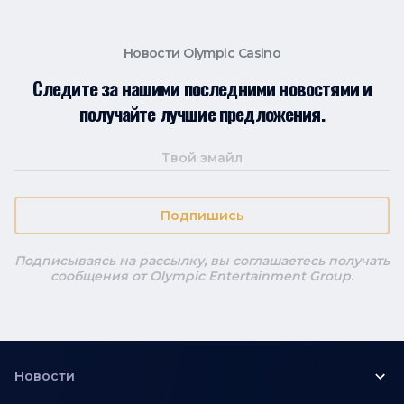
Новости Olympic Casino
Следите за нашими последними новостями и
получайте лучшие предложения.
Подпишись
Подписываясь на рассылку, вы соглашаетесь получать
сообщения от Olympic Entertainment Group.
Новости