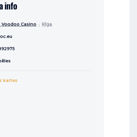
a info
 Voodoo Casino
Rīga
oc.eu
892975
pēles
z kartes