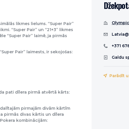
Džekpot
Olympic
imālās likmes lielums. “Super Pair”
ikmi. “Super Pair” un “21+3” likmes
Latvia@
ēle “Super Pair” laimē, ja pirmās
+371 67
Super Pair” laimests, ir sekojošas:
Galdu s
Parādīt u
da pati dīlera pirmā atvērtā kārts:
izdalītajām pirmajām divām kārtīm
ja pirmās divas kārtis un dīlera
 Pokera kombinācijām: