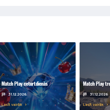
Match Play ceturtdienās
Match Play tr
31.12.2026.
31.12.2026
Lasīt vairāk
Lasīt vairāk